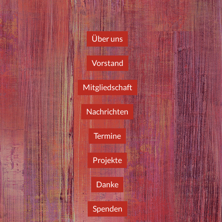
Über uns
Vorstand
Mitgliedschaft
Nachrichten
Termine
Projekte
Danke
Spenden