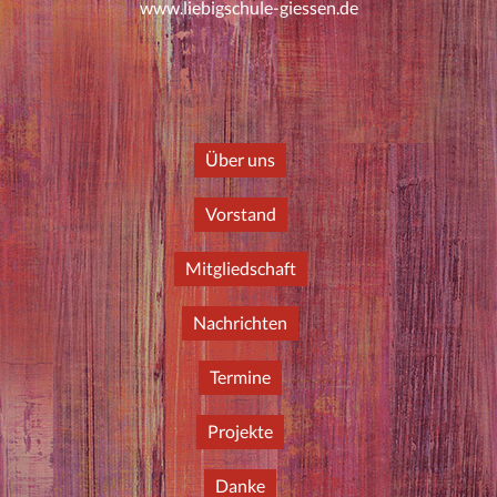
www.liebigschule-giessen.de
Über uns
Vorstand
Mitgliedschaft
Nachrichten
Termine
Projekte
Danke